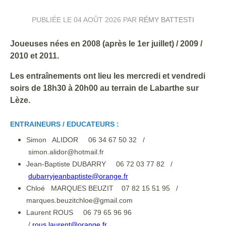
PUBLIÉE LE
04 AOÛT 2026
PAR
RÉMY BATTESTI
Joueuses nées en 2008 (après le 1er juillet) / 2009 /
2010 et 2011.
Les entraînements ont lieu les mercredi et vendredi
soirs de 18h30 à 20h00 au terrain de Labarthe sur
Lèze.
ENTRAINEURS / EDUCATEURS :
Simon ALIDOR 06 34 67 50 32 /
simon.alidor@hotmail.fr
Jean-Baptiste DUBARRY 06 72 03 77 82 /
dubarryjeanbaptiste@orange.fr
Chloé MARQUES BEUZIT 07 82 15 51 95 /
marques.beuzitchloe@gmail.com
Laurent ROUS 06 79 65 96 96
/
rous.laurent@orange.fr