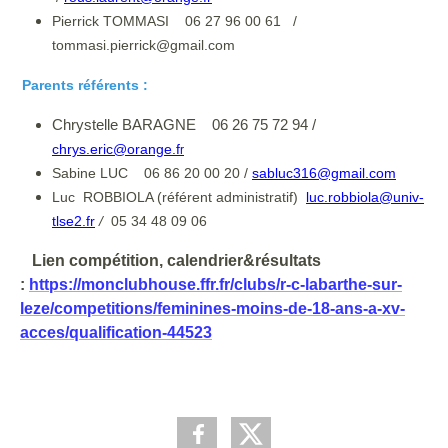
Pierrick TOMMASI 06 27 96 00 61 /
tommasi.pierrick@gmail.com
Parents
référ
ents
:
Chrystelle BARAGNE 06 26 75 72 94 /
chrys.eric@orange.f
r
Sabine LUC 06 86 20 00 20 /
sabluc316@gmail.com
Luc ROBBIOLA (référent administratif)
luc.robbiola@univ-
tlse2.fr
/
05 34 48 09 06
Lien compétition, calendrier&résultats
:
https://monclubhouse.ffr.fr/clubs/r-c-labarthe-sur-
leze/competitions/feminines-moins-de-18-ans-a-xv-
acces/qualification-44523